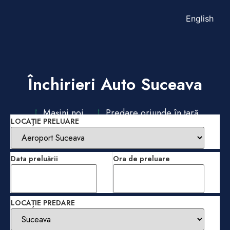
English
Închirieri Auto Suceava
Mașini noi
Predare oriunde în țară
LOCAȚIE PRELUARE
Data preluării
Ora de preluare
LOCAȚIE PREDARE